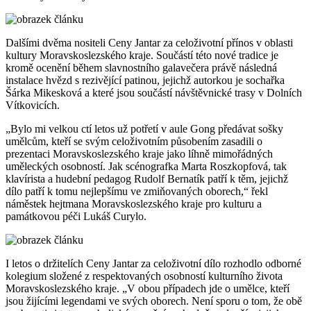
Dalšími dvěma nositeli Ceny Jantar za celoživotní přínos v oblasti
kultury Moravskoslezského kraje. Součástí této nové tradice je
kromě ocenění během slavnostního galavečera právě následná
instalace hvězd s rezivějící patinou, jejichž autorkou je sochařka
Šárka Mikesková a které jsou součástí návštěvnické trasy v Dolních
Vítkovicích.
„Bylo mi velkou ctí letos už potřetí v aule Gong předávat sošky
umělcům, kteří se svým celoživotním působením zasadili o
prezentaci Moravskoslezského kraje jako líhně mimořádných
uměleckých osobností. Jak scénografka Marta Roszkopfová, tak
klavírista a hudební pedagog Rudolf Bernatík patří k těm, jejichž
dílo patří k tomu nejlepšímu ve zmiňovaných oborech,“ řekl
náměstek hejtmana Moravskoslezského kraje pro kulturu a
památkovou péči Lukáš Curylo.
I letos o držitelích Ceny Jantar za celoživotní dílo rozhodlo odborné
kolegium složené z respektovaných osobností kulturního života
Moravskoslezského kraje. „V obou případech jde o umělce, kteří
jsou žijícími legendami ve svých oborech. Není sporu o tom, že obě