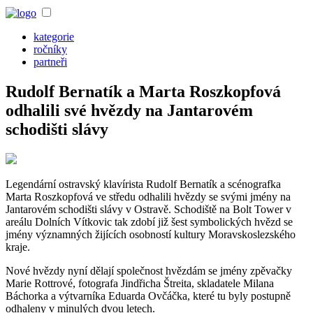
kategorie
ročníky
partneři
Rudolf Bernatík a Marta Roszkopfová
odhalili své hvězdy na Jantarovém
schodišti slávy
Legendární ostravský klavírista Rudolf Bernatík a scénografka
Marta Roszkopfová ve středu odhalili hvězdy se svými jmény na
Jantarovém schodišti slávy v Ostravě. Schodiště na Bolt Tower v
areálu Dolních Vítkovic tak zdobí již šest symbolických hvězd se
jmény významných žijících osobností kultury Moravskoslezského
kraje.
Nové hvězdy nyní dělají společnost hvězdám se jmény zpěvačky
Marie Rottrové, fotografa Jindřicha Štreita, skladatele Milana
Báchorka a výtvarníka Eduarda Ovčáčka, které tu byly postupně
odhaleny v minulých dvou letech.