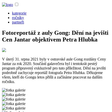
kategorie
ročníky
partneři
Fotoreportáž z auly Gong: Dění na jevišti
Cen Jantar objektivem Petra Hlubka
V úterý 31. srpna 2021 byly v ostravské aule Gong rozdány Ceny
Jantar za rok 2020. Součástí galavečera byl i tentokrát pestrý
program připravený exkluzivně pro tuto příležitost. Dění na jevišti
podrobně zachycuje reportáž fotografa Petra Hlubka. Děkujeme
všem, kteří do Gongu letos přišli a začínáme pracovat na dalším
ročníku.