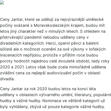
Ceny Jantar, které se udělují za nejvýraznější umělecké
počiny svázané s Moravskoslezským krajem, budou mít
letos jiný charakter než v minulých letech. S ohledem na
přetrvávající pandemii nebudou uděleny ceny v
divadelních kategoriích. Herci, operní pěvci a baletní
sólisté ale o možnost ocenění za své výkony v loňských
inscenacích nepřijdou, protože v příštím roce budou
poroty hodnotit najednou celé dvouleté období, tedy roky
2020 a 2021. Letos však bude zcela mimořádně udělena
zvláštní cena za nejlepší audiovizuální počin v oblasti
divadla.
Ceny Jantar za rok 2020 budou letos na konci léta
uděleny v oblastech výtvarného umění, literatury, populární
hudby a vážné hudby. Nominace ve většině kategorií už
byly vyhlášeny, zbývá už pouze kategorie vážné hudby.