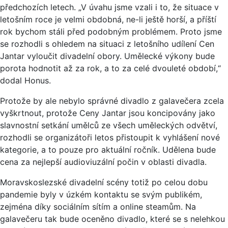
předchozích letech. „V úvahu jsme vzali i to, že situace v
letošním roce je velmi obdobná, ne-li ještě horší, a příští
rok bychom stáli před podobným problémem. Proto jsme
se rozhodli s ohledem na situaci z letošního udílení Cen
Jantar vyloučit divadelní obory. Umělecké výkony bude
porota hodnotit až za rok, a to za celé dvouleté období,“
dodal Honus.
Protože by ale nebylo správné divadlo z galavečera zcela
vyškrtnout, protože Ceny Jantar jsou koncipovány jako
slavnostní setkání umělců ze všech uměleckých odvětví,
rozhodli se organizátoři letos přistoupit k vyhlášení nové
kategorie, a to pouze pro aktuální ročník. Udělena bude
cena za nejlepší audioviuzální počin v oblasti divadla.
Moravskoslezské divadelní scény totiž po celou dobu
pandemie byly v úzkém kontaktu se svým publikém,
zejména díky sociálním sítím a online steamům. Na
galavečeru tak bude oceněno divadlo, které se s nelehkou