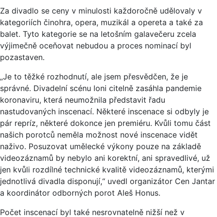
Za divadlo se ceny v minulosti každoročně udělovaly v
kategoriích činohra, opera, muzikál a opereta a také za
balet. Tyto kategorie se na letošním galavečeru zcela
výjimečně oceňovat nebudou a proces nominací byl
pozastaven.
„Je to těžké rozhodnutí, ale jsem přesvědčen, že je
správné. Divadelní scénu loni citelně zasáhla pandemie
koronaviru, která neumožnila představit řadu
nastudovaných inscenací. Některé inscenace si odbyly je
pár repríz, některé dokonce jen premiéru. Kvůli tomu část
našich porotců neměla možnost nové inscenace vidět
naživo. Posuzovat umělecké výkony pouze na základě
videozáznamů by nebylo ani korektní, ani spravedlivé, už
jen kvůli rozdílné technické kvalitě videozáznamů, kterými
jednotlivá divadla disponují,“ uvedl organizátor Cen Jantar
a koordinátor odborných porot Aleš Honus.
Počet inscenací byl také nesrovnatelně nižší než v